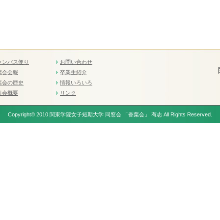
ャンパス便り
お問い合わせ
葉会会報
卒業生紹介
葉会の歴史
情報いろいろ
葉会概要
リンク
Copyright© 2010 関東学院女子短期大学 同窓会 「香葉会」 有志 All Rights Reserved.