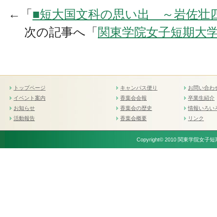
←「
■短大国文科の思い出 ～岩佐壮
次の記事へ「
関東学院女子短期大学
トップページ
キャンパス便り
お問い合わ
イベント案内
香葉会会報
卒業生紹介
お知らせ
香葉会の歴史
情報いろい
活動報告
香葉会概要
リンク
Copyright© 2010 関東学院女子短