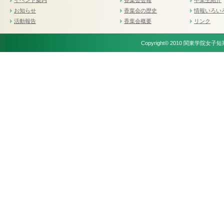
イベント案内
香葉会会報
卒業生紹介
お知らせ
香葉会の歴史
情報いろい
活動報告
香葉会概要
リンク
Copyright© 2010 関東学院女子短