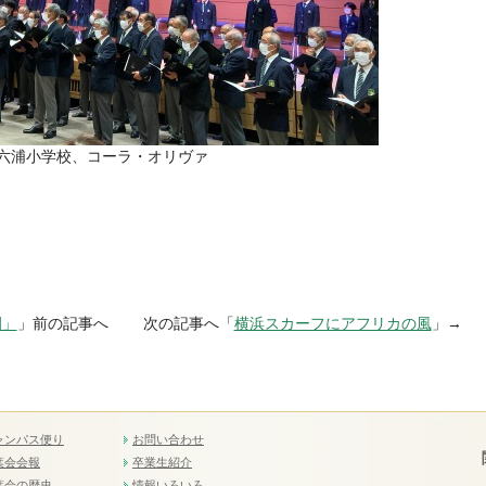
六浦小学校、コーラ・オリヴァ
園」
」前の記事へ 次の記事へ「
横浜スカーフにアフリカの風
」→
ャンパス便り
お問い合わせ
葉会会報
卒業生紹介
葉会の歴史
情報いろいろ