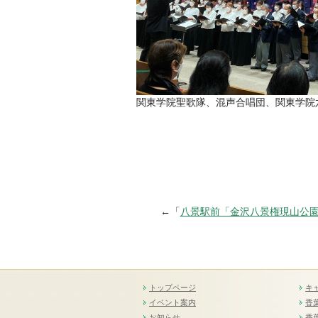
関東学院聖歌隊、混声合唱団、関東学院
←「
八景駅前「金沢八景権現山公
トップページ
キ
イベント案内
香
お知らせ
香