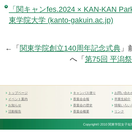
「関キャンfes.2024 × KAN-KAN
東学院大学 (kanto-gakuin.ac.jp)
←「
関東学院創立140周年記念式典
」
へ「
第75回 平潟祭
トップページ
キャンパス便り
お問い合わ
イベント案内
香葉会会報
卒業生紹介
お知らせ
香葉会の歴史
情報いろい
活動報告
香葉会概要
リンク
Copyright© 2010 関東学院女子短