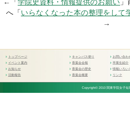
←「
学院史資料・情報提供のお願い
」
へ「
いらなくなった本の整理をして
→
トップページ
キャンパス便り
お問い合わ
イベント案内
香葉会会報
卒業生紹介
お知らせ
香葉会の歴史
情報いろい
活動報告
香葉会概要
リンク
Copyright© 2010 関東学院女子短