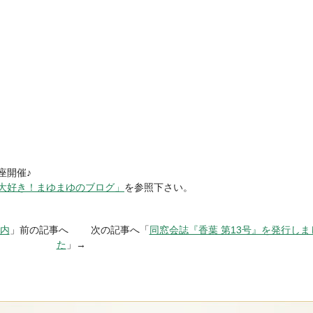
座開催♪
大好き！まゆまゆのブログ」
を参照下さい。
案内
」前の記事へ 次の記事へ「
同窓会誌『香葉 第13号』を発行しま
た
」→