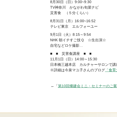
8月30日（日）9:00~9:30
TV神奈川 かながわ旬菜ナビ
災害食 （５分くらい）
8月31日（月）16:00~16:52
テレビ東京 エルフォーユー
9月1日（火）8:15～9:54
NHK 朝イチすご技Ｑ ☆生出演☆
自宅などロケ撮影…
■ ■ 災害食講座 ■ ■
11月1日（日）14:00～15:30
日本橋三越本店 カルチャーサロンで講
※詳細は今泉マユ子さんのブログ
「食育
←「
第10回燦建会ミニ・セミナーのご