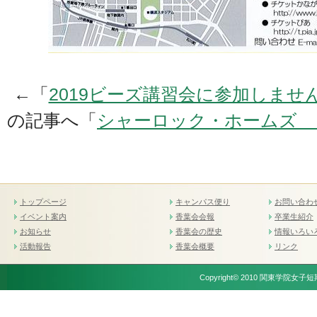
←「
2019ビーズ講習会に参加しませ
の記事へ「
シャーロック・ホームズ 
トップページ
キャンパス便り
お問い合わ
イベント案内
香葉会会報
卒業生紹介
お知らせ
香葉会の歴史
情報いろい
活動報告
香葉会概要
リンク
Copyright© 2010 関東学院女子短