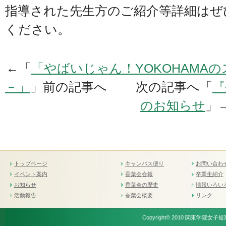
指導された先生方のご紹介等詳細はぜ
ください。
←「
「やばいじゃん！YOKOHAMA
－」
」前の記事へ 次の記事へ「
『
のお知らせ
」
トップページ
キャンパス便り
お問い合わ
イベント案内
香葉会会報
卒業生紹介
お知らせ
香葉会の歴史
情報いろい
活動報告
香葉会概要
リンク
Copyright© 2010 関東学院女子短