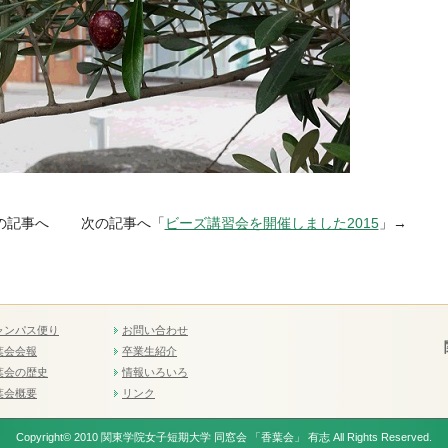
の記事へ 次の記事へ「
ビーズ講習会を開催しました2015
」→
ャンパス便り
お問い合わせ
葉会会報
卒業生紹介
葉会の歴史
情報いろいろ
葉会概要
リンク
Copyright© 2010 関東学院女子短期大学 同窓会 「香葉会」 有志 All Rights Reserved.