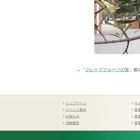
←「
グレープフルーツの実
」前
トップページ
キ
イベント案内
香
お知らせ
香
活動報告
香