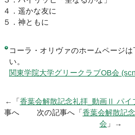
４．遥かな友に
５．神ともに
コーラ・オリヴァのホームページは
い。
関東学院大学グリークラブOB会 (scn-net
←「
香葉会解散記念礼拝_動画Ⅱ パ
事へ 次の記事へ「
香葉会解散記念
会
」→