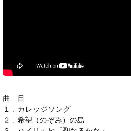
曲 目
１．カレッジソング
２．希望（のぞみ）の島
３．ハイリッヒ「聖なるかな」