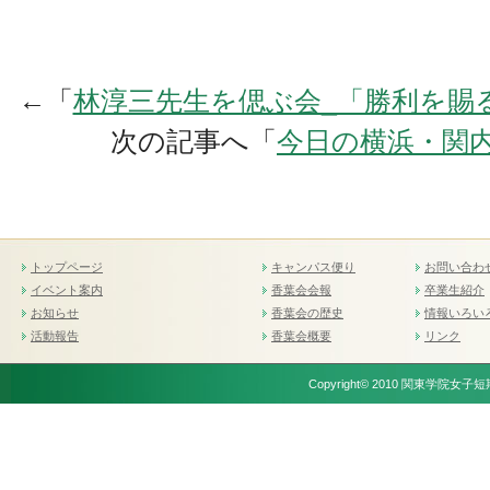
←「
林淳三先生を偲ぶ会_「勝利を賜
次の記事へ「
今日の横浜・関
トップページ
キャンパス便り
お問い合わ
イベント案内
香葉会会報
卒業生紹介
お知らせ
香葉会の歴史
情報いろい
活動報告
香葉会概要
リンク
Copyright© 2010 関東学院女子短