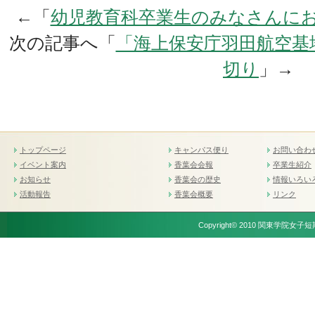
←「
幼児教育科卒業生のみなさんに
次の記事へ「
「海上保安庁羽田航空基地
切り
」→
トップページ
キャンパス便り
お問い合わ
イベント案内
香葉会会報
卒業生紹介
お知らせ
香葉会の歴史
情報いろい
活動報告
香葉会概要
リンク
Copyright© 2010 関東学院女子短