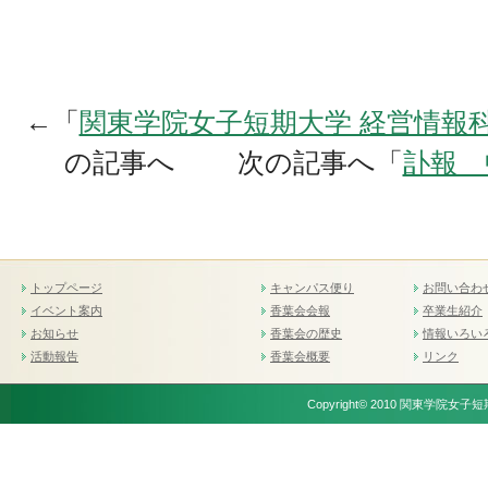
←「
関東学院女子短期大学 経営情報
の記事へ 次の記事へ「
訃報 
トップページ
キャンパス便り
お問い合わ
イベント案内
香葉会会報
卒業生紹介
お知らせ
香葉会の歴史
情報いろい
活動報告
香葉会概要
リンク
Copyright© 2010 関東学院女子短