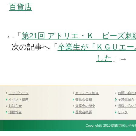
百貨店
←「
第21回 アトリエ・Ｋ ビーズ刺
次の記事へ「
卒業生が「ＫＧＵエー
した
」→
トップページ
キャンパス便り
お問い合わ
イベント案内
香葉会会報
卒業生紹介
お知らせ
香葉会の歴史
情報いろい
活動報告
香葉会概要
リンク
Copyright© 2010 関東学院女子短